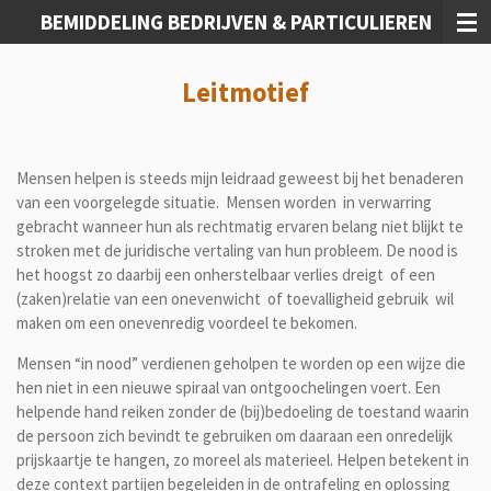
BEMIDDELING BEDRIJVEN & PARTICULIEREN
Ga
direct
naar
Leitmotief
de
hoofdinhoud
Mensen helpen is steeds mijn leidraad geweest bij het benaderen
van een voorgelegde situatie. Mensen worden in verwarring
gebracht wanneer hun als rechtmatig ervaren belang niet blijkt te
stroken met de juridische vertaling van hun probleem. De nood is
het hoogst zo daarbij een onherstelbaar verlies dreigt of een
(zaken)relatie van een onevenwicht of toevalligheid gebruik wil
maken om een onevenredig voordeel te bekomen.
Mensen “in nood” verdienen geholpen te worden op een wijze die
hen niet in een nieuwe spiraal van ontgoochelingen voert. Een
helpende hand reiken zonder de (bij)bedoeling de toestand waarin
de persoon zich bevindt te gebruiken om daaraan een onredelijk
prijskaartje te hangen, zo moreel als materieel. Helpen betekent in
deze context partijen begeleiden in de ontrafeling en oplossing